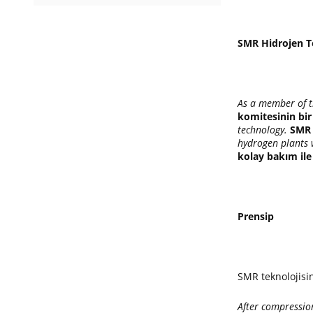
SMR Hidrojen T
As a member of t
komitesinin bir
technology.
SMR 
hydrogen plants w
kolay bakım ile
Prensip
SMR teknolojisin
After compression