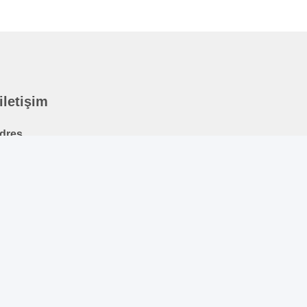
 iletişim
dres
01 #, Changcheng Yolu, Chengdu, Sişuan
el
6-28-62590080-8126
-posta
obb.hu@allygas.com