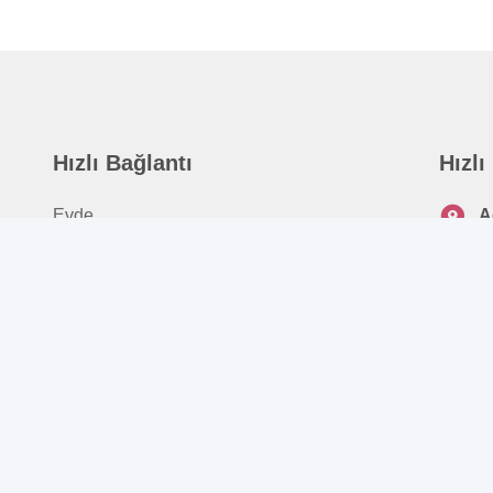
Hızlı Bağlantı
Hızlı
Evde
A
2
Bizim Hakkımızda
T
Ürünler
8
Video
E
Haberler
r
Davalar
Bizimle İletişim