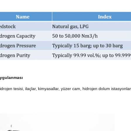
uygulanması
rojen tesisi, ilaçlar, kimyasallar, yüzer cam, hidrojen dolum istasyonları g