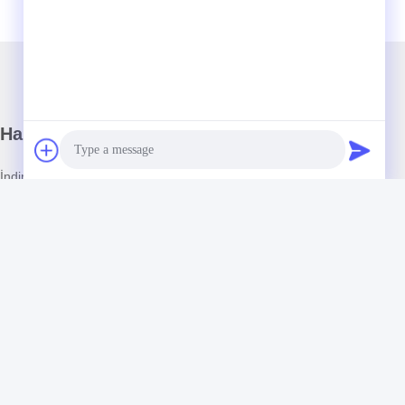
Haber Bültenimiz
İndirimler ve daha fazlası için bültenimize abone olun.
Photo
Video Call
Audio Call
Bizimle İletişim