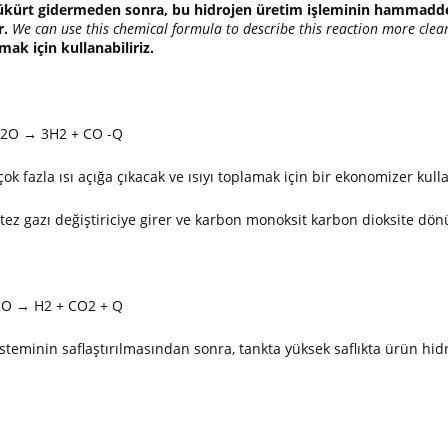
ükürt gidermeden sonra, bu hidrojen üretim işleminin hammaddesi
r.
We can use this chemical formula to describe this reaction more clear
ak için kullanabiliriz.
H2O → 3H2 + CO -Q
çok fazla ısı açığa çıkacak ve ısıyı toplamak için bir ekonomizer kull
ez gazı değiştiriciye girer ve karbon monoksit karbon dioksite dön
2O → H2 + CO2 + Q
teminin saflaştırılmasından sonra, tankta yüksek saflıkta ürün hidr