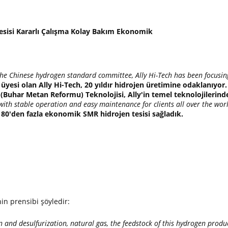
esisi Kararlı Çalışma Kolay Bakım Ekonomik
he Chinese hydrogen standard committee, Ally Hi-Tech has been focusin
 üyesi olan Ally Hi-Tech, 20 yıldır hidrojen üretimine odaklanıyor.
(Buhar Metan Reformu) Teknolojisi, Ally'in temel teknolojilerinde
ith stable operation and easy maintenance for clients all over the wor
 80'den fazla ekonomik SMR hidrojen tesisi sağladık.
in prensibi şöyledir:
 and desulfurization, natural gas, the feedstock of this hydrogen produc