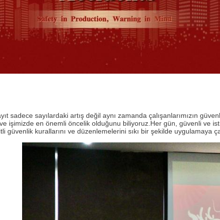
yıt sadece sayılardaki artış değil aynı zamanda çalışanlarımızın güven
e işimizde en önemli öncelik olduğunu biliyoruz.Her gün, güvenli ve isti
tli güvenlik kurallarını ve düzenlemelerini sıkı bir şekilde uygulamaya ça