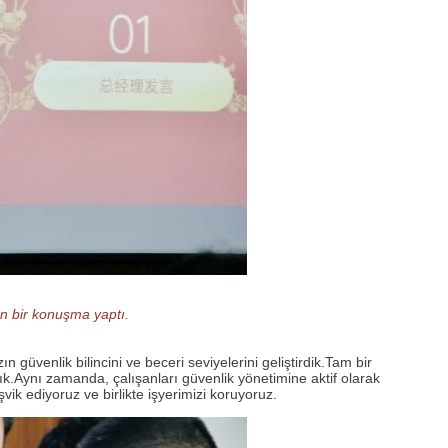
un bir konuşma yaptı.
n güvenlik bilincini ve beceri seviyelerini geliştirdik.Tam bir
ık.Aynı zamanda, çalışanları güvenlik yönetimine aktif olarak
şvik ediyoruz ve birlikte işyerimizi koruyoruz.