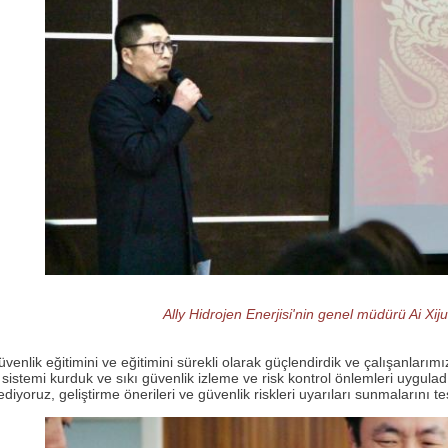
Ally Hidrojen Enerjisi'nin genel müdürü Ai Xij
venlik eğitimini ve eğitimini sürekli olarak güçlendirdik ve çalışanlarımızı
sistemi kurduk ve sıkı güvenlik izleme ve risk kontrol önlemleri uygulad
diyoruz, geliştirme önerileri ve güvenlik riskleri uyarıları sunmalarını te