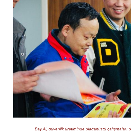
Bay Ai, güvenlik üretiminde olağanüstü çalışmaları ol