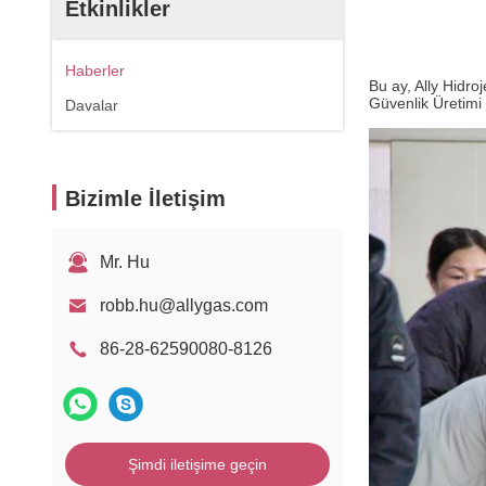
Etkinlikler
Haberler
Bu ay, Ally Hidro
Güvenlik Üretimi
Davalar
Bizimle İletişim
Mr. Hu
robb.hu@allygas.com
86-28-62590080-8126
Şimdi iletişime geçin