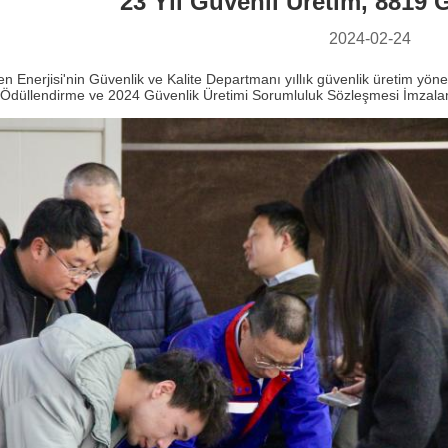
23 Yıl Güvenli Üretim, 8819 
2024-02-24
jen Enerjisi'nin Güvenlik ve Kalite Departmanı yıllık güvenlik üretim yö
 Ödüllendirme ve 2024 Güvenlik Üretimi Sorumluluk Sözleşmesi İmzala